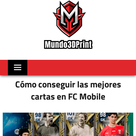
Skip
to
content
MUNDO3DPRIN
Videojuegos
Noticas
y
mas
Cómo conseguir las mejores
cartas en FC Mobile