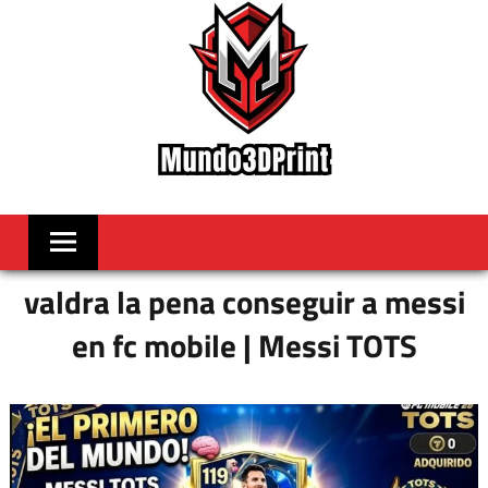
Skip
to
content
MUNDO3DPRIN
Videojuegos
Noticas
y
mas
valdra la pena conseguir a messi
en fc mobile | Messi TOTS