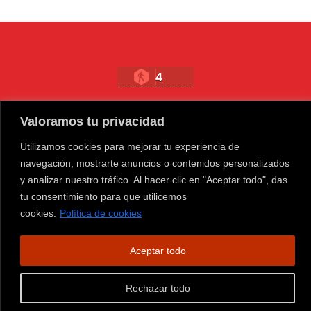
4
Todo sobre gaming| Todos los derechos reservados (2026) |
Valoramos tu privacidad
Avisolegal
|
contacto
|
Politicas de Privacidad
|
Politicas de
Utilizamos cookies para mejorar tu experiencia de
Cookies
|
Sobre Nosotros
|
SiteMap
navegación, mostrarte anuncios o contenidos personalizados
y analizar nuestro tráfico. Al hacer clic en "Aceptar todo", das
tu consentimiento para que utilicemos
cookies.
Política de cookies
Aceptar todo
Rechazar todo